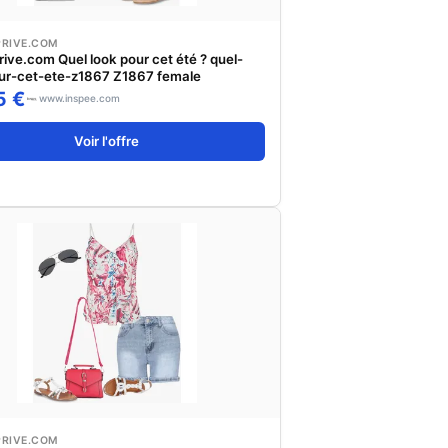
PRIVE.COM
rive.com Quel look pour cet été ? quel-
ur-cet-ete-z1867 Z1867 female
5 €
www.inspee.com
Voir l'offre
PRIVE.COM