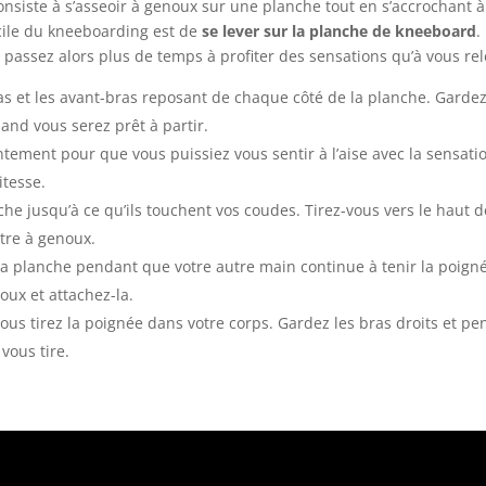
nsiste à s’asseoir à genoux sur une planche tout en s’accrochant à
ficile du kneeboarding est de
se lever sur la planche de kneeboard
.
s passez alors plus de temps à profiter des sensations qu’à vous re
as et les avant-bras reposant de chaque côté de la planche. Gardez
nd vous serez prêt à partir.
tement pour que vous puissiez vous sentir à l’aise avec la sensatio
itesse.
e jusqu’à ce qu’ils touchent vos coudes. Tirez-vous vers le haut d
tre à genoux.
la planche pendant que votre autre main continue à tenir la poigné
oux et attachez-la.
ous tirez la poignée dans votre corps. Gardez les bras droits et p
vous tire.