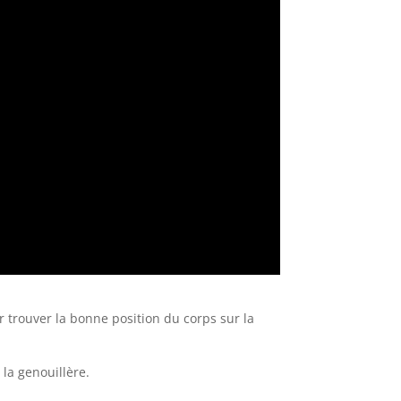
 trouver la bonne position du corps sur la
 la genouillère.