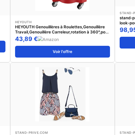
STAND-
stand-p
HEYOUTH
look-po
HEYOUTH Genouillères à Roulettes,Genouillère
98,9
Travail,Genouillère Carreleur,rotation à 360°,pour
Construction/Jardin/Sol/Peinture/RéParation et
43,89 €
Entretien Automobiles (Rouge)
Voir l'offre
STAND-PRIVE.COM
STAND-