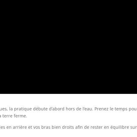
, la pratique débute d’abord hors de l’eau. Prenez le temps pour
a terre ferme.
s en arrière et vos bras bien droits afin de rester en équilibre sur