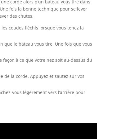
 une corde alors q’un bateau vous tire dans
 Une fois la bonne technique pour se lever
lever des chutes.
 les coudes fléchis lorsque vous tenez la
n que le bateau vous tire. Une fois que vous
e façon à ce que votre nez soit au-dessus du
e de la corde. Appuyez et sautez sur vos
enchez-vous légèrement vers l’arrière pour