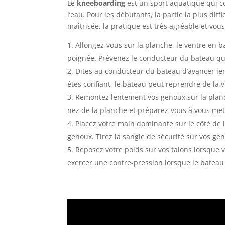
Le
kneeboarding
est un sport aquatique qui co
l’eau. Pour les débutants, la partie la plus dif
maîtrisée, la pratique est très agréable et vou
Allongez-vous sur la planche, le ventre en b
poignée. Prévenez le conducteur du bateau qua
Dites au conducteur du bateau d’avancer len
êtes confiant, le bateau peut reprendre de la v
Remontez lentement vos genoux sur la planch
nez de la planche et préparez-vous à vous met
Placez votre main dominante sur le côté de 
genoux. Tirez la sangle de sécurité sur vos gen
Reposez votre poids sur vos talons lorsque v
exercer une contre-pression lorsque le bateau 